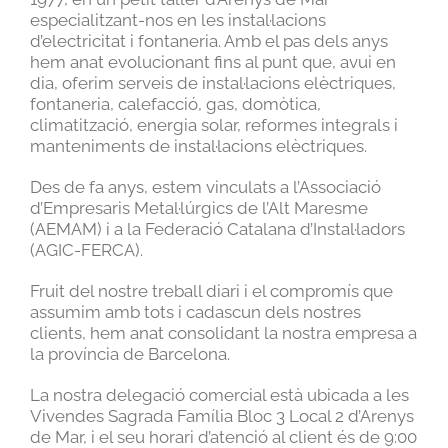
especialitzant-nos en les instal·lacions
d’electricitat i fontaneria. Amb el pas dels anys
hem anat evolucionant fins al punt que, avui en
dia, oferim serveis de instal·lacions elèctriques,
fontaneria, calefacció, gas, domòtica,
climatització, energia solar, reformes integrals i
manteniments de instal·lacions elèctriques.
Des de fa anys, estem vinculats a l’Associació
d’Empresaris Metal·lúrgics de l’Alt Maresme
(AEMAM) i a la Federació Catalana d’Instal·ladors
(AGIC-FERCA).
Fruit del nostre treball diari i el compromís que
assumim amb tots i cadascun dels nostres
clients, hem anat consolidant la nostra empresa a
la província de Barcelona.
La nostra delegació comercial està ubicada a les
Vivendes Sagrada Família Bloc 3 Local 2 d’Arenys
de Mar, i el seu horari d’atenció al client és de 9:00